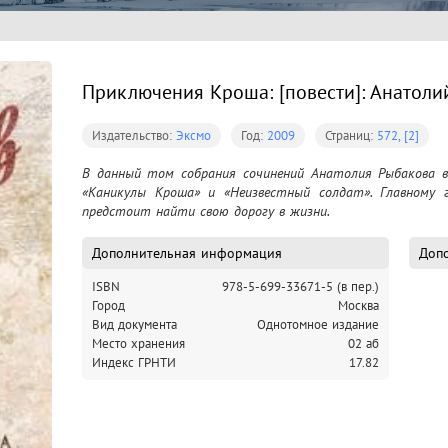
Приключения Кроша: [повести]: Анатоли
Издательство:
Эксмо
Год:
2009
Страниц:
572, [2]
В данный том собрания сочинений Анатолия Рыбакова в
«Каникулы Кроша» и «Неизвестный солдат». Главному г
предстоит найти свою дорогу в жизни.
Дополнительная информация
Допо
ISBN
978-5-699-33671-5 (в пер.)
Город
Москва
Вид документа
Однотомное издание
Место хранения
02 аб
Индекс ГРНТИ
17.82