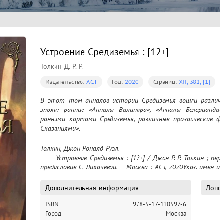
Устроение Средиземья : [12+]
Толкин Д. Р. Р.
Издательство:
АСТ
Год:
2020
Страниц:
XII, 382, [1]
В этот том анналов истории Средиземья вошли различ
эпохи: ранние «Анналы Валинора», «Анналы Белерианда
ранними картами Средиземья, различные прозаические 
Сказаниями».
Толкин, Джон Роналд Руэл.

	Устроение Средиземья : [12+] / Джон Р. Р. Толкин ; перевод с английского Н. Антоновой [и др.] ; 
предисловие С. Лихачевой. – Москва : АСТ, 2020Указ. имен и 
Дополнительная информация
Допо
ISBN
978-5-17-110597-6
Город
Москва