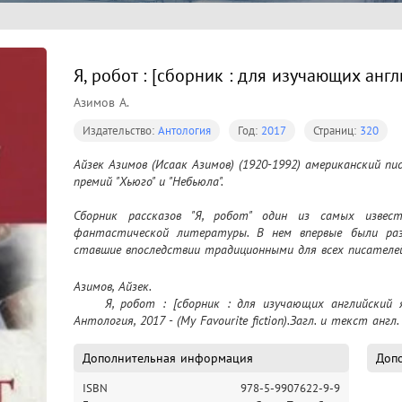
Я, робот : [сборник : для изучающих анг
Азимов А.
Издательство:
Антология
Год:
2017
Страниц:
320
Айзек Азимов (Исаак Азимов) (1920-1992) американский 
премий "Хьюго" и "Небьюла".

Сборник рассказов "Я, робот" один из самых извест
фантастической литературы. В нем впервые были раз
ставшие впоследствии традиционными для всех писателе
Азимов, Айзек.

	Я, робот : [сборник : для изучающих английский язык] / Азимов А.. – Санкт-Петербург : 
Антология, 2017 - (My Favourite fiction).Загл. и текст англ.
Дополнительная информация
Допо
ISBN
978-5-9907622-9-9