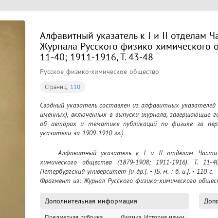
Алфавитный указатель к I и II отделам 
Журнала Русского физико-химического об
11-40; 1911-1916, Т. 43-48
Русское физико-химическое общество
Страниц:
110
Сводный указатель составлен из алфавитных указателей (д
именных), включенных в выпуски журнала, завершающие 
об авторах и тематике публикаций по физике за пер
указатели за 1909-1910 гг.)
	Алфавитный указатель к I и II отделам Части физической Журнала Русского физико-
химического общества (1879-1908; 1911-1916). Т. 11-
Петербургский университет [и др.]. - [Б. м. : б. и.]. - 110 с.

Фрагмент из: Журнал Русского физико-химического общества,
Дополнительная информация
Допо
Предметная рубрика
Физика, История науки