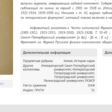
выпуски журнала, завершающие годовой комплект. Содер
публикаций по химии за период с 1901 по 1928 гг. (Отс
1921-1924, 1929-1930 гг.) Начиная с т. 42, журнал публи
по эмпирическим формулам", который также включен в н
	 Алфавитный указатель к Части химической Журнала Русского физико-химического общества 
(1901-1911; 1913-1915; 1919-1920; 1925-1928). Т. 33-43 
Санкт-Петербургский университет [и др.]. - [Б. м. : б. и.]. - 
Фрагмент из: Журнал Русского физико-химического общества,
Дополнительная информация
Допо
Предметная рубрика
Химия, История науки
Другие
Императорский Санкт-Петербургский
коллективы
университет,
Императорский
Петроградский университет,
Петроградский университет,
Ленинградский университет,
РСФСР
кст
Место хранения
ОХФ
Индекс ГРНТИ
31