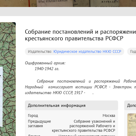
Собрание постановлений и распоряжени
крестьянского правительства РСФСР
Издательство:
Юридическое издательство НКЮ СССР
Го
Оцифрованный архив:

	1940-1942 гг.
	Собрание постановлений и распоряжений Рабоче-крестьянского правительства РСФСР/ 
Народный  комиссариат юстиции РСФСР. - Электрон. те
издательство НКЮ СССР, 1917 -     .
Дополнительная информация
Доп
Город
Москва
Предыдущие
Собрание узаконений и
заглавия
распоряжений Рабочего и
крестьянского правительства РСФСР