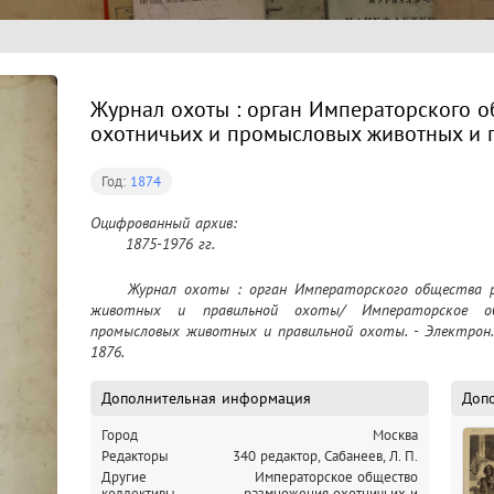
Журнал охоты : орган Императорского 
охотничьих и промысловых животных и 
Год:
1874
Оцифрованный архив:

	1875-1976 гг.
	Журнал охоты : орган Императорского общества размножения охотничьих и промысловых 
животных и правильной охоты/ Императорское об
промысловых животных и правильной охоты. - Электрон. те
1876.
Дополнительная информация
Доп
Город
Москва
Редакторы
340 редактор, Сабанеев, Л. П.
Другие
Императорское общество
коллективы
размножения охотничьих и