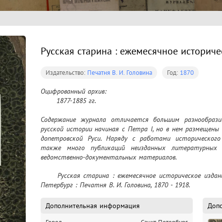
Русская старина : ежемесячное историч
Издательство:
Печатня В. И. Головина
Год:
1870
Оцифрованный архив:

	1877-1885 гг.

Содержание журнала отличается большим разнообразие
русской истории начиная с Петра I, но в нем размещены 
допетровской Руси. Наряду с работами исторического
также много публикаций неизданных литературных т
ведомственно-документальных материалов.
	Русская старина : ежемесячное историческое издание. - Электрон. текстовые дан. - Санкт-
Петербург : Печатня В. И. Головина, 1870 - 1918. 
Дополнительная информация
Доп