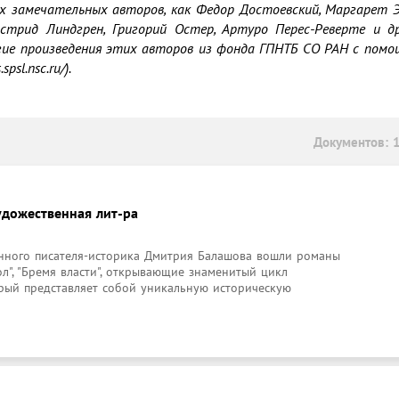
х замечательных авторов, как Федор Достоевский, Маргарет Э
Астрид Линдгрен, Григорий Остер, Артуро Перес-Реверте и д
гие произведения этих авторов из фонда ГПНТБ СО РАН с помо
spsl.nsc.ru/). 
Документов: 
удожественная лит-ра
енного писателя-историка Дмитрия Балашова вошли романы 
ол", "Бремя власти", открывающие знаменитый цикл 
орый представляет собой уникальную историческую 