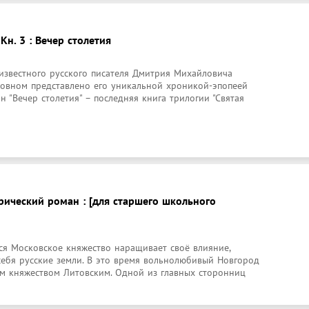
 Кн. 3 : Вечер столетия
известного русского писателя Дмитрия Михайловича 
новном представлено его уникальной хроникой-эпопеей 
н "Вечер столетия" – последняя книга трилогии "Святая 
рический роман : [для старшего школьного
я Московское княжество наращивает своё влияние, 
себя русские земли. В это время вольнолюбивый Новгород 
им княжеством Литовским. Одной из главных сторонниц 