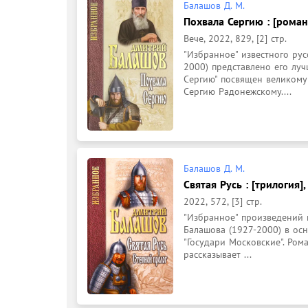
Балашов Д. М.
Похвала Сергию : [роман
Вече, 2022, 829, [2] стр.
"Избранное" известного ру
2000) представлено его лу
Сергию" посвящен великому
Сергию Радонежскому....
Балашов Д. М.
Святая Русь : [трилогия],
2022, 572, [3] стр.
"Избранное" произведений 
Балашова (1927-2000) в ос
"Государи Московские". Роман
рассказывает ...