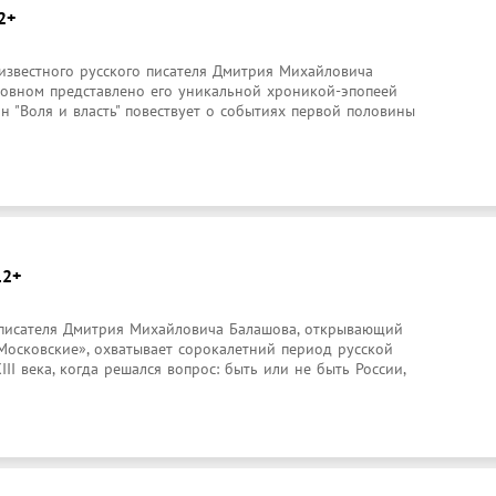
2+
известного русского писателя Дмитрия Михайловича 
новном представлено его уникальной хроникой-эпопеей 
н "Воля и власть" повествует о событиях первой половины 
12+
 писателя Дмитрия Михайловича Балашова, открывающий 
осковские», охватывает сорокалетний период русской 
I века, когда решался вопрос: быть или не быть России, 