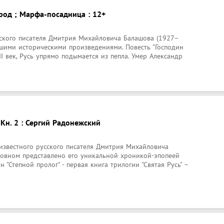
род ; Марфа-посадница : 12+
сского писателя Дмитрия Михайловича Балашова (1927–
шими историческими произведениями. Повесть "Господин 
I век, Русь упрямо подымается из пепла. Умер Александр 
, Кн. 2 : Сергий Радонежский
известного русского писателя Дмитрия Михайловича 
новном представлено его уникальной хроникой-эпопеей 
н "Степной пролог" - первая книга трилогии "Святая Русь" – 