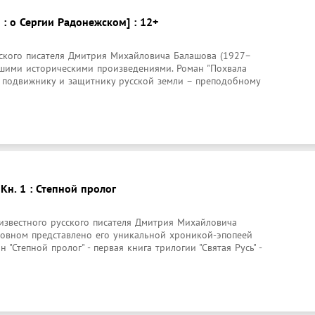
 : о Сергии Радонежском] : 12+
сского писателя Дмитрия Михайловича Балашова (1927–
чшими историческими произведениями. Роман "Похвала 
 подвижнику и защитнику русской земли – преподобному 
 Кн. 1 : Степной пролог
известного русского писателя Дмитрия Михайловича 
новном представлено его уникальной хроникой-эпопеей 
 "Степной пролог" - первая книга трилогии "Святая Русь" - 