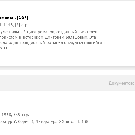
оманы : [16+]
, 1148, [2] стр.
нументальный цикл романов, созданный писателем, 
лористом и историком Дмитрием Балашовым. Эта 
рода один грандиозный роман-эпопея, уместившийся в 
ыва...
Документов:
 1968, 839 стр.
ратуры". Серия 3, Литература XX века; Т. 138