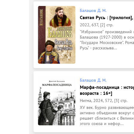
Балашов Д. М.
Святая Русь : [трилогия],
2022, 637, [2] стр.
"Избранное" произведений 
Балашова (1927-2000) в ос
"Государи Московские". Рома
Русь" - рассказыва...
Балашов Д. М.
Марфа-посадница : исто
возраста : 16+]
Нигма, 2024, 572, [3] стр.
XV век. Бурно развивающеес
активно объединяя вокруг 
решает сблизиться с Велик
этого союза и нефор...