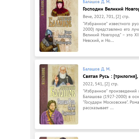
Балашов Д. М.
Господин Великий Новго
Вече, 2022, 701, [2] стр.
"Избранное" известного ру
2000) представлено его луч
Великий Новгород" – это XII
Невский, и Но...
Балашов Д. М.
Святая Русь : [трилогия]
2022, 541, [2] стр.
"Избранное" произведений 
Балашова (1927-2000) в ос
"Государи Московские". Рома
рассказывает ...