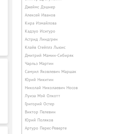
Джеймс Дэшнер
Алексей Иванов
Кира Измайлова
Кадзуо Исигуро
Астрид Линдгрен
Клайв Стейплз Льюис
Дмитрий Мамин-Сибиряк
Чарльз Мартин
Самуил Яковлевич Маршак
Юрий Никитин
Николай Николаевич Носов
Луиза Мэй Олкотт
Григорий Остер
Виктор Пелевин
Юрий Поляков
Артуро Перес-Реверте