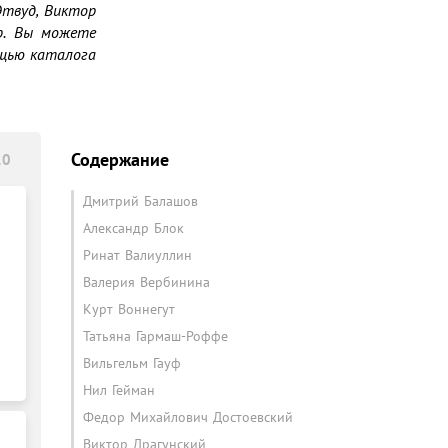
твуд, Виктор 
р. Вы можете 
щью каталога 
Содержание
10
Дмитрий Балашов
Александр Блок
Ринат Валиуллин
Валерия Вербинина
Курт Воннегут
Татьяна Гармаш-Роффе
Вильгельм Гауф
Нил Гейман
Федор Михайлович Достоевский
Виктор Драгунский