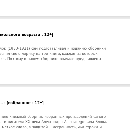
школьного возраста : 12+]
лок (1880-1921) сам подготавливал к изданию сборники 
делил свою лирику на три книги, каждая из которых 
лы. Поэтому в нашем сборнике вначале представлены 
.. : [избранное : 12+]
анию книжный сборник избранных произведений самого 
а и писателя ХХ века Александра Александровича Блока.

меткое слово, а защитой – искренность, чьи строки и 