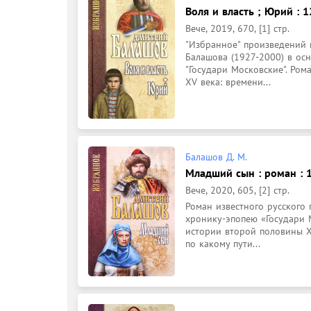
Воля и власть ; Юрий : 1
Вече, 2019, 670, [1] стр.
"Избранное" произведений 
Балашова (1927-2000) в ос
"Государи Московские". Рома
XV века: времени...
Балашов Д. М.
Младший сын : роман : 
Вече, 2020, 605, [2] стр.
Роман известного русского
хронику-эпопею «Государи М
истории второй половины XII
по какому пути...