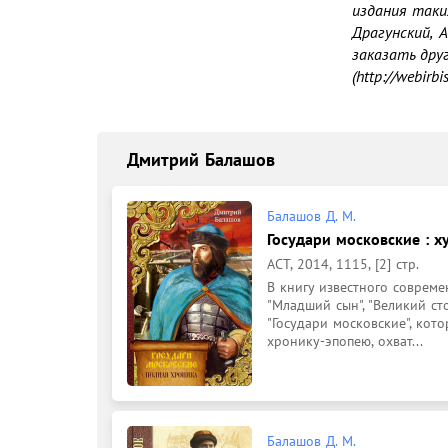
издания таки
Драгунский, 
заказать дру
(http://webirbis.
Дмитрий Балашов
Балашов Д. М.
Государи московские : х
АСТ, 2014, 1115, [2] стр.
В книгу известного соврем
"Младший сын", "Великий ст
"Государи московские", кот
хронику-эпопею, охват...
Балашов Д. М.