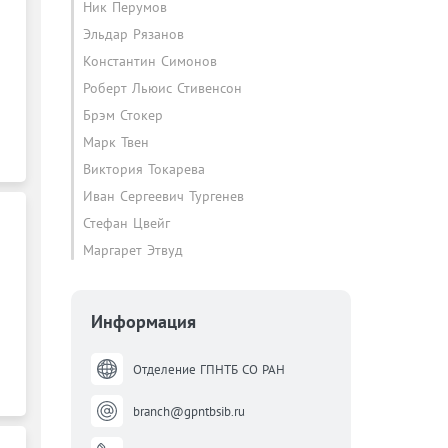
Ник Перумов
Эльдар Рязанов
Константин Симонов
Роберт Льюис Стивенсон
Брэм Стокер
Марк Твен
Виктория Токарева
Иван Сергеевич Тургенев
Стефан Цвейг
Маргарет Этвуд
Информация
Отделение ГПНТБ СО РАН
branch@gpntbsib.ru