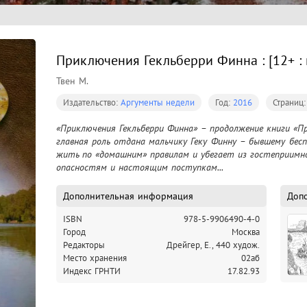
Приключения Гекльберри Финна : [12+ :
Твен М.
Издательство:
Аргументы недели
Год:
2016
Страниц
«Приключения Гекльберри Финна» – продолжение книги «Пр
главная роль отдана мальчику Геку Финну – бывшему бес
жить по «домашним» правилам и убегает из гостеприимной
Дополнительная информация
Доп
ISBN
978-5-9906490-4-0
Город
Москва
Редакторы
Дрейгер, Е., 440 худож.
Место хранения
02аб
Индекс ГРНТИ
17.82.93