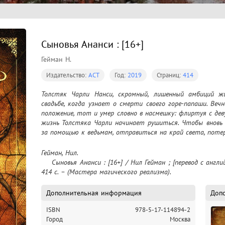
Сыновья Ананси : [16+]
Гейман Н.
Издательство:
АСТ
Год:
2019
Страниц:
414
Толстяк Чарли Нанси, скромный, лишенный амбиций жи
свадьбе, когда узнает о смерти своего горе-папаши. Веч
положение, тот и умер словно в насмешку: флиртуя с дев
жизнь Толстяка Чарли начинает рушиться. Чтобы вновь 
за помощью к ведьмам, отправиться на край света, поте
Гейман, Нил.

    Сыновья Ананси : [16+] / Нил Гейман ; [перевод с английского В. Гуриева]. – Москва : АСТ, 2019. – 
414 с. – (Мастера магического реализма).
Дополнительная информация
Доп
ISBN
978-5-17-114894-2
Город
Москва