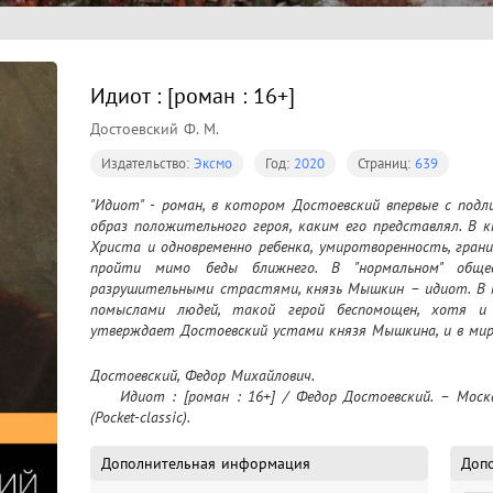
Идиот : [роман : 16+]
Достоевский Ф. М.
Издательство:
Эксмо
Год:
2020
Страниц:
639
"Идиот" - роман, в котором Достоевский впервые с подл
образ положительного героя, каким его представлял. В 
Христа и одновременно ребенка, умиротворенность, гран
пройти мимо беды ближнего. В "нормальном" обще
разрушительными страстями, князь Мышкин – идиот. В м
помыслами людей, такой герой беспомощен, хотя и п
утверждает Достоевский устами князя Мышкина, и в мир
Достоевский, Федор Михайлович.

    Идиот : [роман : 16+] / Федор Достоевский. – Москва : Эксмо, 2020. – 639 с. – (Pocket-book) 
(Pocket-classic).
Дополнительная информация
Доп