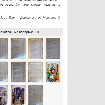
атривают социальное положение народа.

 лично для него, словно послание из 
вердом переплете с золотым теснением и 
ми иллюстрациями, будет интересна и 
олнительные изображения