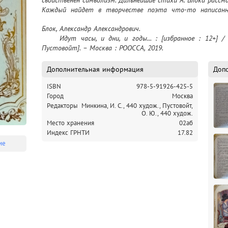
свойственен символизм. Дальнейшие стихи А. Блока рассм
Каждый найдет в творчестве поэта что-то написанное
далекого прошлого…

Блок, Александр Александрович.

Книга А. Блок “Идут часы, и дни, и годы…” выполнена в т
	Идут часы, и дни, и годы... : [избранное : 12+] / А. А. Блок ; [художники И. Минкина, О. 
с трехсторонним золотым обрезом, дополнена красивы
Пустовойт]. – Москва : РООССА, 2019.
хорошим подарком для человека любого возраста.
Дополнительная информация
Доп
ISBN
978-5-91926-425-5
Город
Москва
Редакторы
Минкина, И. С., 440 худож.,
Пустовойт,
О. Ю., 440 худож.
Место хранения
02аб
Индекс ГРНТИ
17.82
ие