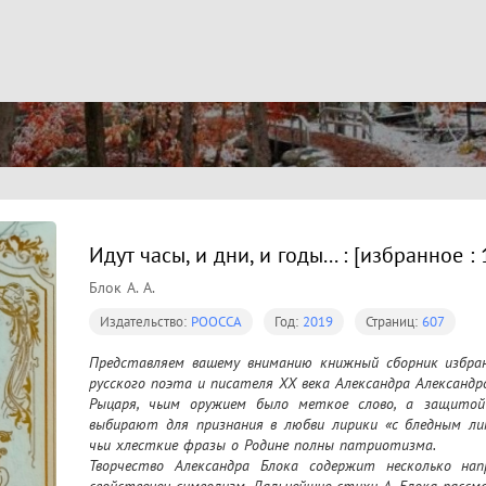
Идут часы, и дни, и годы... : [избранное : 
Блок А. А.
Издательство:
РООССА
Год:
2019
Страниц:
607
Представляем вашему вниманию книжный сборник избран
русского поэта и писателя ХХ века Александра Александро
Рыцаря, чьим оружием было меткое слово, а защитой 
выбирают для признания в любви лирики «с бледным лик
чьи хлесткие фразы о Родине полны патриотизма.

Творчество Александра Блока содержит несколько напр