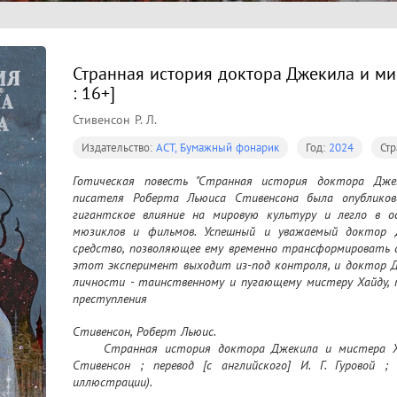
Странная история доктора Джекила и мис
: 16+]
Стивенсон Р. Л.
Издательство:
АСТ, Бумажный фонарик
Год:
2024
Ст
Готическая повесть "Странная история доктора Дже
писателя Роберта Льюиса Стивенсона была опубликован
гигантское влияние на мировую культуру и легло в ос
мюзиклов и фильмов. Успешный и уважаемый доктор Д
средство, позволяющее ему временно трансформировать с
этот эксперимент выходит из-под контроля, и доктор Д
личности - таинственному и пугающему мистеру Хайду, 
преступления
Стивенсон, Роберт Льюис.

	Странная история доктора Джекила и мистера Хайда : [повесть : 16+] / Роберт Льюис 
Стивенсон ; перевод [с английского] И. Г. Гуровой ;
иллюстрации).