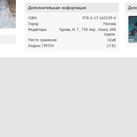
Дополнительная информация
Доп
ISBN
978-5-17-165539-6
Город
Москва
Редакторы
Гурова, И. Г., 730 пер.,
Кюха, 440
худож.
Место хранения
02аб
Индекс ГРНТИ
17.82