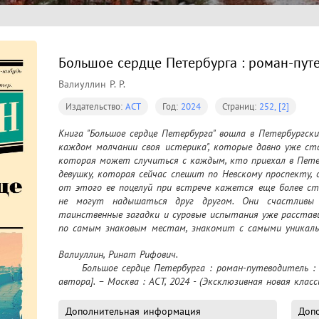
Большое сердце Петербурга : роман-путе
Валиуллин Р. Р.
Издательство:
АСТ
Год:
2024
Страниц:
252, [2]
Книга "Большое сердце Петербурга" вошла в Петербургский
каждом молчании своя истерика", которые давно уже ст
которая может случиться с каждым, кто приехал в Петерб
девушку, которая сейчас спешит по Невскому проспекту, о
от этого ее поцелуй при встрече кажется еще более ст
не могут надышаться друг другом. Они счастливы 
таинственные загадки и суровые испытания уже расстави
по самым знаковым местам, знакомит с самыми уникальн
романтику на прочность
Валиуллин, Ринат Рифович.

	Большое сердце Петербурга : роман-путеводитель : [16+] / Ринат Валиуллин ; [иллюстрации 
автора]. – Москва : АСТ, 2024 - (Эксклюзивная новая класс
Дополнительная информация
Доп