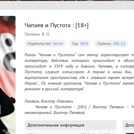
Чапаев и Пустота : [18+]
Пелевин В. О.
Издательство:
Эксмо
Год:
2024
Страниц:
380, [1]
Роман "Чапаев и Пустота" сам автор характеризует та
литературе, действие которого происходит в абсо
происходит в 1919 году в дивизии Чапаева, в которо
Пустота, служит комиссаром. А также в наши дни. А
виртуальном пространстве, где с главным героем встреч
Мария"... По мнению критиков, "Чапаев и Пустота" являе
романом в русской литературе".
Пелевин, Виктор Олегович.

	Чапаев и Пустота : [18+] / Виктор Пелевин. – Москва : Эксмо, 2024 - (Единственный и 
неповторимый. Виктор Пелевин).
Дополнительная информация
Доп