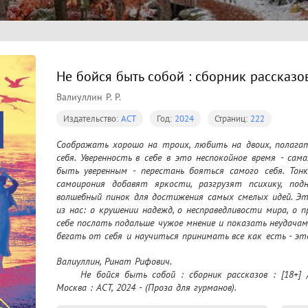
Не бойся быть собой : сборник рассказов
Валиуллин Р. Р.
Издательство:
АСТ
Год:
2024
Страниц:
222
Соображать хорошо на троих, любить на двоих, полагат
себя. Уверенность в себе в это неспокойное время - сама
быть уверенным - перестань бояться самого себя. Тонк
самоирония добавят яркости, разгрузят психику, подн
волшебный пинок для достижения самых смелых идей. Эт
из нас: о крушении надежд, о несправедливости мира, о п
себе послать подальше чужое мнение и показать неудачам
бегать от себя и научиться принимать все как есть - э
надеяться на будущее. Время надеяться на себя!
Валиуллин, Ринат Рифович.

	Не бойся быть собой : сборник рассказов : [18+] / Ринат Валиуллин ; рисунки автора. – 
Москва : АСТ, 2024 - (Проза для гурманов).