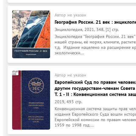
Автор не указан
География России. 21 век : энциклоп
Энциклопедия, 2021, 348, [1] стр.
Энциклопедия "География России. 21 век
нашей страны, её морях, климате, растит
т.д.  Издание нацелено на расширение кр
экологически...
Автор не указан
Европейский Суд по правам человека
другим государствам-членам Совета
Т. 1 - II : Конвенционная система з
2019, 493 стр.
Конвенционная система защиты прав челов
издания Европейского Суда вошли истори
Европейской комиссии по правам человек
1959 по 1998 год....