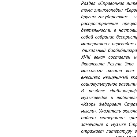
Раздел «Справочная лит
тома энциклопедии «Европ
другим государствам – ч
распространение преце
деятельности в настояще
собой собрание бесприст
материалов с переводом на
Уникальный биобиблиогра
XVIII века» составлен 
Яковлевича Резуна. Это
массового охвата всех 
внесшего неоценимый вкл
социокультурное развитие
В разделе «Библиограф
музыковедов и любителе
«Игорь Федорович Страв
мысли». Указатель включ
подачи материала: кро
замечания о музыке Стр
отражает литературу за 