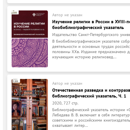
Автор не указан
Изучение религии в России в XVIII-п
биобиблиографический указатель
Издательство Санкт-Петербургского униве
В биобиблиографическом указателе собр
деятельности и основных трудах российск
половины XXв. Издание предназначено дл
изучающим историю религиовед...
Автор не указан
Отечественная разведка и контрразв
библиографический указатель, Ч. 1
2020, 727 стр.
Библиографический указатель истории «О
Лебедева В. В. включает в себя литерату
советскими и российскими книгоиздатель
охватывает литер...