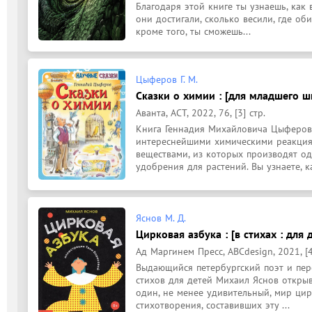
Благодаря этой книге ты узнаешь, как
они достигали, сколько весили, где оби
кроме того, ты сможешь...
Цыферов Г. М.
Сказки о химии : [для младшего шк
Аванта, АСТ, 2022, 76, [3] стр.
Книга Геннадия Михайловича Цыферова 
интереснейшими химическими реакциям
веществами, из которых производят од
удобрения для растений. Вы узнаете, ка
Яснов М. Д.
Цирковая азбука : [в стихах : для д
Ад Маргинем Пресс, ABCdesign, 2021, [4
Выдающийся петербургский поэт и пере
стихов для детей Михаил Яснов откры
один, не менее удивительный, мир цир
стихотворения, составивших эту ...