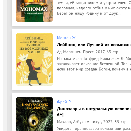
земли, её защитником и устроителем. 
половцев, надолго отбив у них охоту на
Берёг он нашу Родину и от друг...
Монген Ж.
Лейбниц, или Лучший из возможны
Ад Маргинем Пресс, 2017, 63 стр.
На закате лет Готфрид Вильгельм Лейбн
заканчивает описание Вселенной. Толь
если этот мир создан Богом, почему в 
Фрей Р.
Динозавры в натуральную величину
6+]
Махаон, Азбука-Аттикус, 2022, 55 стр.
Увидеть тираннозавра вблизи или рассм