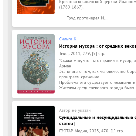
Крестовоздвиженской церкви Иоанном
(1789-1867).

     Труд протоиерея И...
Сильги К.
История мусора : от средних веко
Текст, 2011, 279, [5] стр.
"Скажи мне, что ты отправил в мусор, и 
Арман

Эта книга о том, как человечество боре
проиграем сражение.

Проблема эта существует с незапамятны
Жителям средневекового города было с
Автор не указан
Суицидальные и несуицидальные 
статей]
ГЭОТАР-Медиа, 2023, 470, [1] стр.