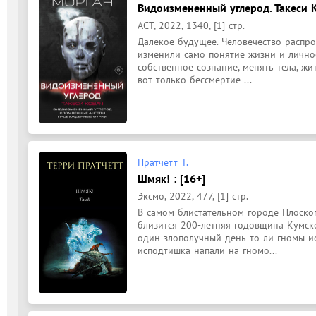
Видоизмененный углерод. Такеси К
АСТ, 2022, 1340, [1] стр.
Далекое будущее. Человечество распрос
изменили само понятие жизни и личнос
собственное сознание, менять тела, жи
вот только бессмертие ...
Пратчетт Т.
Шмяк! : [16+]
Эксмо, 2022, 477, [1] стр.
В самом блистательном городе Плоског
близится 200-летняя годовщина Кумск
один злополучный день то ли гномы ис
исподтишка напали на гномо...