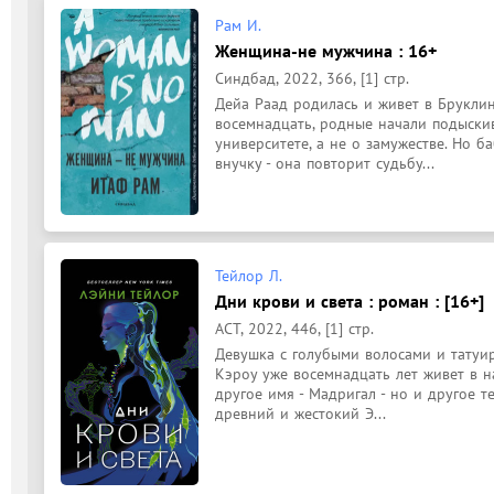
Рам И.
Женщина-не мужчина : 16+
Синдбад, 2022, 366, [1] стр.
Дейа Раад родилась и живет в Бруклин
восемнадцать, родные начали подыскива
университете, а не о замужестве. Но б
внучку - она повторит судьбу...
Тейлор Л.
Дни крови и света : роман : [16+]
АСТ, 2022, 446, [1] стр.
Девушка с голубыми волосами и татуи
Кэроу уже восемнадцать лет живет в на
другое имя - Мадригал - но и другое т
древний и жестокий Э...