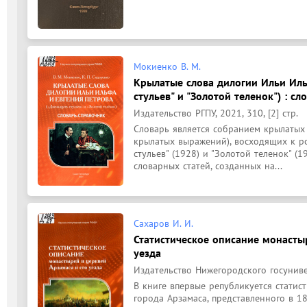
Мокиенко В. М.
Крылатые слова дилогии Ильи Иль
стульев" и "Золотой теленок") : с
Издательство РГПУ, 2021, 310, [2] стр.
Словарь является собранием крылатых с
крылатых выражений), восходящих к ро
стульев" (1928) и "Золотой теленок" (1
словарных статей, созданных на...
Сахаров И. И.
Статистическое описание монасты
уезда
Издательство Нижегородского госунивер
В книге впервые републикуется статис
города Арзамаса, представленного в 1