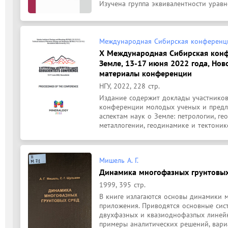
Изучена группа эквивалентности уравне
Международная Сибирская конференци
Х Международная Сибирская конф
Земле, 13-17 июня 2022 года, Нов
материалы конференции
НГУ, 2022, 228 стр.
Издание содержит доклады участнико
конференции молодых ученых и предл
аспектам наук о Земле: петрологии, ге
металлогении, геодинамике и тектонике,
Мишель А. Г.
Динамика многофазных грунтовых
1999, 395 стр.
В книге излагаются основы динамики м
приложения. Приводятся основные сис
двухфазных и квазиоднофазпых линейно
примеры аналитических решений, вари