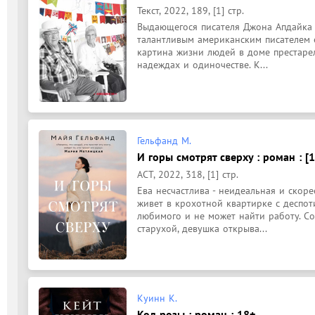
Текст, 2022, 189, [1] стр.
Выдающегося писателя Джона Апдайка 
талантливым американским писателем ег
картина жизни людей в доме престарелы
надеждах и одиночестве. К...
Гельфанд М.
И горы смотрят сверху : роман : [1
АСТ, 2022, 318, [1] стр.
Ева несчастлива - неидеальная и скор
живет в крохотной квартирке с деспот
любимого и не может найти работу. Со
старухой, девушка открыва...
Куинн К.
Код розы : роман : 18+